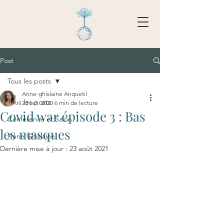
Post
Tarifs - Réserver
Tous les posts
Anne-ghislaine Anquetil
Tous les posts
23 oct. 2020
6 min de lecture
Covid war épisode 3 : Bas
Conférence et Salon
les masques
Anne Ghislaine
Dernière mise à jour :
23 août 2021