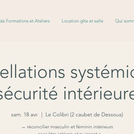
a Formations et Ateliers
Location gîte et salle
Qui somm
ellations systémi
sécurité intérieur
sam. 18 avr.
  |  
Le Colibri (2 caubet de Dessous)
→ réconcilier masculin et féminin intérieurs
→oser être intègre et puissant.e