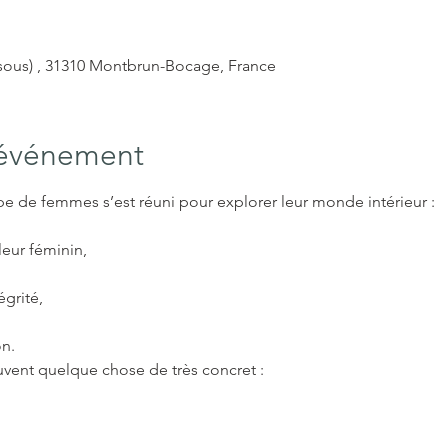
ssous) , 31310 Montbrun-Bocage, France
'événement
pe de femmes s’est réuni pour explorer leur monde intérieur :
leur féminin,
égrité,
on.
ent quelque chose de très concret :