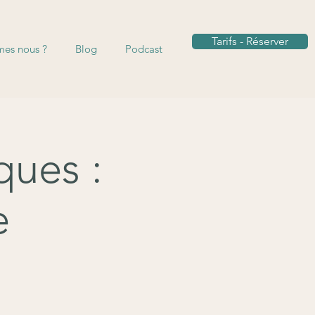
Tarifs - Réserver
es nous ?
Blog
Podcast
ques :
e