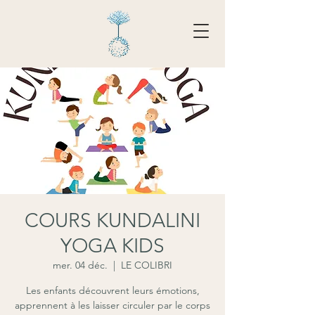
Tarifs - Réserver
COURS KUNDALINI
YOGA KIDS
mer. 04 déc.
  |  
LE COLIBRI
Les enfants découvrent leurs émotions,
apprennent à les laisser circuler par le corps