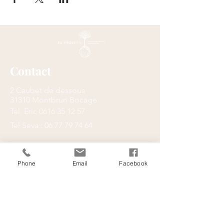
Contact
2 Caubet de dessous
31310 Montbrun Bocage
Tél. Eric
0616 35 12 57
Tél Seva :
06 77 79 74 64
Phone
Email
Facebook