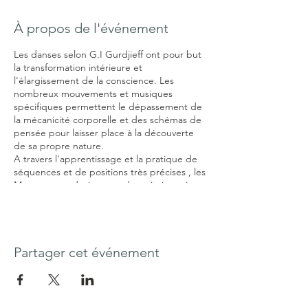
À propos de l'événement
Les danses selon G.I Gurdjieff ont pour but
la transformation intérieure et
l'élargissement de la conscience. Les
nombreux mouvements et musiques
spécifiques permettent le dépassement de
la mécanicité corporelle et des schémas de
pensée pour laisser place à la découverte
de sa propre nature.
A travers l'apprentissage et la pratique de
séquences et de positions très précises , les
Mouvements deviennent des miroirs qui
nous dévoilent qui nous sommes
réellement, et nous permettent de devenir
plus conscients de nous-mêmes et de
toutes nos stratégies de survie. C'est alors
qu'en devenant plus conscients de notre
Partager cet événement
réalité, nous commençons à vivre notre vie
de manière plus authentique.
En nous impliquant totalement dans nos
mouvements, dans ce que nous sommes en