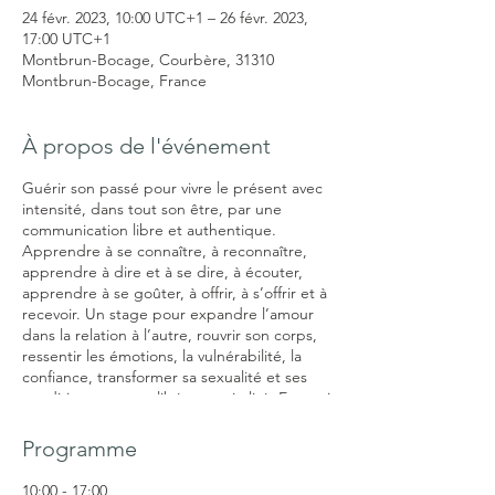
24 févr. 2023, 10:00 UTC+1 – 26 févr. 2023,
17:00 UTC+1
Montbrun-Bocage, Courbère, 31310
Montbrun-Bocage, France
À propos de l'événement
Guérir son passé pour vivre le présent avec
intensité, dans tout son être, par une
communication libre et authentique.
Apprendre à se connaître, à reconnaître,
apprendre à dire et à se dire, à écouter,
apprendre à se goûter, à offrir, à s’offrir et à
recevoir. Un stage pour expandre l’amour
dans la relation à l’autre, rouvrir son corps,
ressentir les émotions, la vulnérabilité, la
confiance, transformer sa sexualité et ses
conditionnements, libérer sa vitalité. Etre soi
pour cultiver le Nous. rendez-vous
téléphonique pour confirmer votre
Programme
inscription. hébergement conseillé sur
place, à réserver directement auprès de
10:00 - 17:00