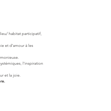
u/ habitat participatif, 
ie et d’amour à les 
armonieuse.
ystémiques, l'inspiration 
r et la joie.
re.