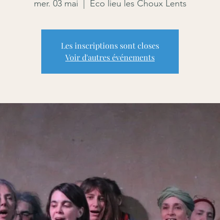
mer. 03 mai
  |  
Eco lieu les Choux Lents
Les inscriptions sont closes
Voir d'autres événements