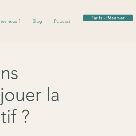
Tarifs - Réserver
es nous ?
Blog
Podcast
ons
jouer la
if ?