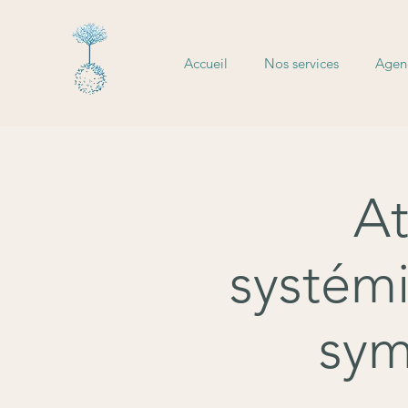
Accueil
Nos services
Agend
At
systémi
sym