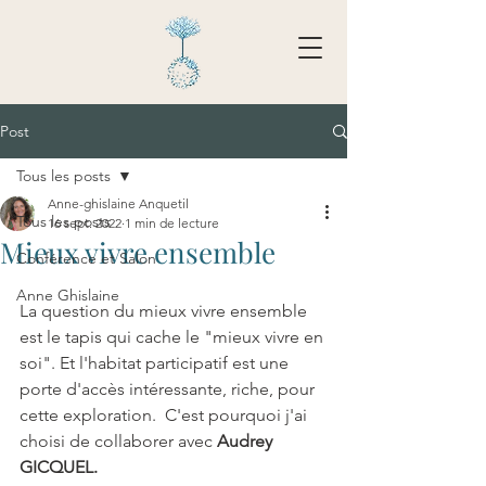
Post
Tarifs - Réserver
Tous les posts
Anne-ghislaine Anquetil
Tous les posts
16 sept. 2022
1 min de lecture
Mieux vivre ensemble
Conférence et Salon
Anne Ghislaine
La question du mieux vivre ensemble 
est le tapis qui cache le "mieux vivre en 
soi". Et l'habitat participatif est une 
porte d'accès intéressante, riche, pour 
cette exploration.  C'est pourquoi j'ai 
choisi de collaborer avec 
Audrey 
GICQUEL.